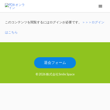
メ
イ
ン
このコンテンツを閲覧するにはログインが必要です。
＞＞＞ログイン
メ
はこちら
ニ
ュ
ー
退会フォーム
© 2026 株式会社Smile Space